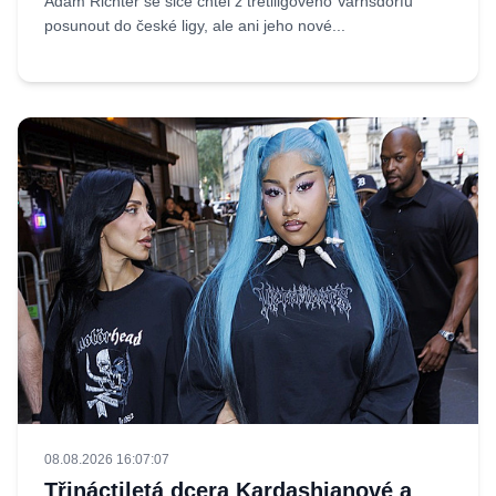
Adam Richter se sice chtěl z třetiligového Varnsdorfu
posunout do české ligy, ale ani jeho nové...
08.08.2026 16:07:07
Třináctiletá dcera Kardashianové a