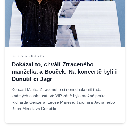
08.08.2026 16:07:07
Dokázal to, chválí Ztraceného
manželka a Bouček. Na koncertě byli i
Donutil či Jágr
Koncert Marka Ztraceného si nenechala ujít řada
známých osobností. Ve VIP zóně bylo možné potkat
Richarda Genzera, Leoše Mareše, Jaromíra Jágra nebo
třeba Miroslava Donutila....