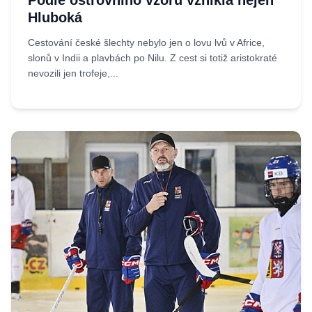
Podle ostrovního vzoru vznikla nejen
Hluboká
Cestování české šlechty nebylo jen o lovu lvů v Africe,
slonů v Indii a plavbách po Nilu. Z cest si totiž aristokraté
nevozili jen trofeje,...