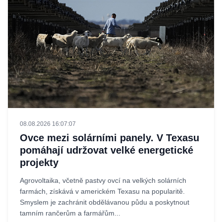
08.08.2026 16:07:07
Ovce mezi solárními panely. V Texasu
pomáhají udržovat velké energetické
projekty
Agrovoltaika, včetně pastvy ovcí na velkých solárních
farmách, získává v americkém Texasu na popularitě.
Smyslem je zachránit obdělávanou půdu a poskytnout
tamním rančerům a farmářům...