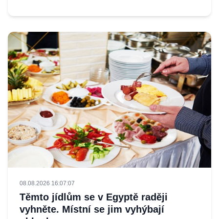
08.08.2026 16:07:07
Těmto jídlům se v Egyptě raději
vyhněte. Místní se jim vyhýbají