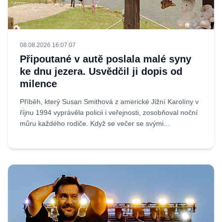
08.08.2026 16:07:07
Připoutané v autě poslala malé syny
ke dnu jezera. Usvědčil ji dopis od
milence
Příběh, který Susan Smithová z americké Jižní Karolíny v
říjnu 1994 vyprávěla policii i veřejnosti, zosobňoval noční
můru každého rodiče. Když se večer se svými...