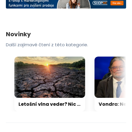
Novinky
Další zajímavé čtení z této kategorie.
Letošní vlna veder? Nic moc, míní vědci. Vysvětlili, proč rok 2027 bude zřejmě daleko horší