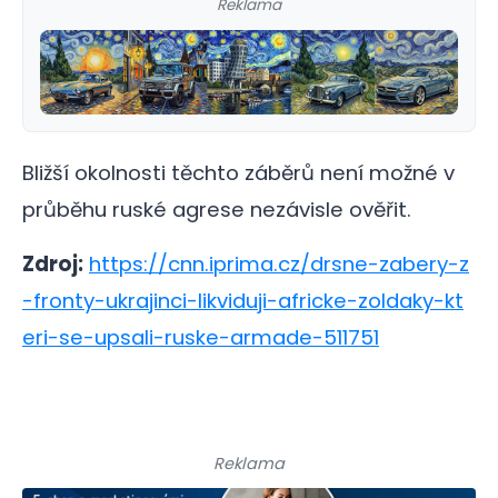
Reklama
Bližší okolnosti těchto záběrů není možné v
průběhu ruské agrese nezávisle ověřit.
Zdroj:
https://cnn.iprima.cz/drsne-zabery-z
-fronty-ukrajinci-likviduji-africke-zoldaky-kt
eri-se-upsali-ruske-armade-511751
Reklama