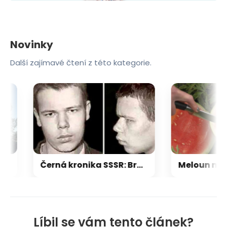
Novinky
Další zajímavé čtení z této kategorie.
Černá kronika SSSR: Brutální 15letý vrah ubil sekerou matku i kojence. Proces otřásl justicí
Líbil se vám tento článek?