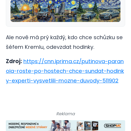
Ale nově má prý každý, kdo chce schůzku se
šéfem Kremlu, odevzdat hodinky.
Zdroj:
https://cnn.iprima.cz/putinova-paran
oia-roste-po-hostech-chce-sundat-hodink
y-experti-vysvetlili-mozne-duvody-511902
Reklama