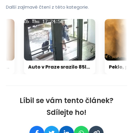
Další zajímavé čtení z této kategorie.
Maďarská vláda má jasno: Prezidentem bude exšéf Nejvyššího soudu Baka. Věří, že sjednotí národ
Auto v Praze srazilo 85letou seniorku, vystoupila žena a odvedla ji domů. Policie ji hledá
Líbil se vám tento článek?
Sdílejte ho!