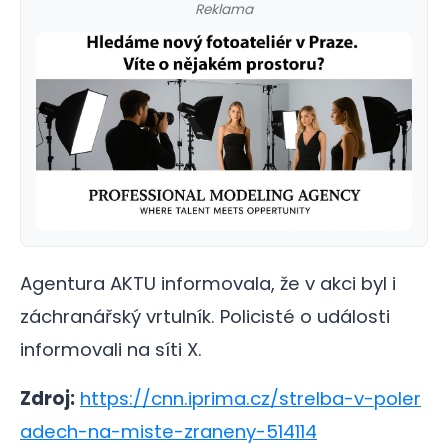
Reklama
Agentura AKTU informovala, že v akci byl i
záchranářský vrtulník. Policisté o události
informovali na síti X.
Zdroj:
https://cnn.iprima.cz/strelba-v-poler
adech-na-miste-zraneny-514114