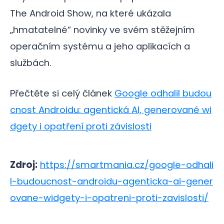
The Android Show, na které ukázala
„hmatatelné“ novinky ve svém stěžejním
operačním systému a jeho aplikacích a
službách.
Přečtěte si celý článek
Google odhalil budou
cnost Androidu: agentická AI, generované wi
dgety i opatření proti závislosti
Zdroj:
https://smartmania.cz/google-odhali
l-budoucnost-androidu-agenticka-ai-gener
ovane-widgety-i-opatreni-proti-zavislosti/