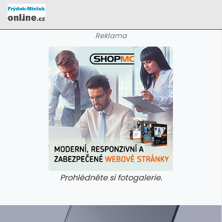
Reklama
Prohlédněte si fotogalerie.
galerie: cviky
galerie: cviky