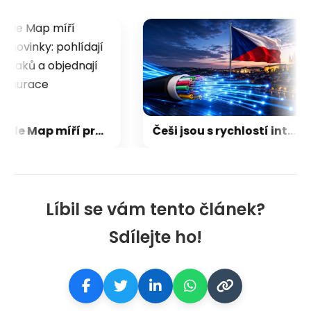
Do Google Map míří praktické novinky: pohlídají zpoždění vlaků a objednají jídlo z restaurace
Češi jsou s rychlostí internetu spokojení. Třetina ale netuší, jestli má doma dostupnou optiku
Líbil se vám tento článek?
Sdílejte ho!