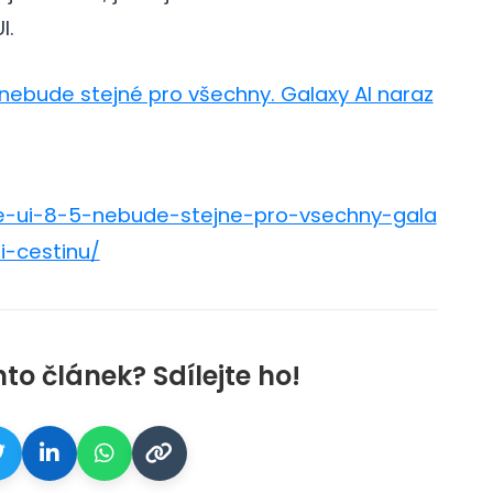
I.
 nebude stejné pro všechny. Galaxy AI naraz
e-ui-8-5-nebude-stejne-pro-vsechny-gala
galerie: cviky
i-cestinu/
nto článek? Sdílejte ho!