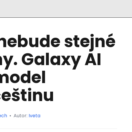
 nebude stejné
y. Galaxy AI
 model
češtinu
ech
•
Autor:
Iveta