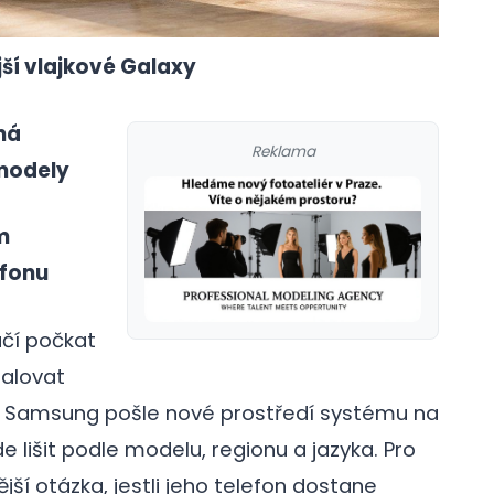
ější vlajkové Galaxy
ná
Reklama
 modely
m
efonu
ačí počkat
talovat
čí. Samsung pošle nové prostředí systému na
 lišit podle modelu, regionu a jazyka. Pro
jší otázka, jestli jeho telefon dostane