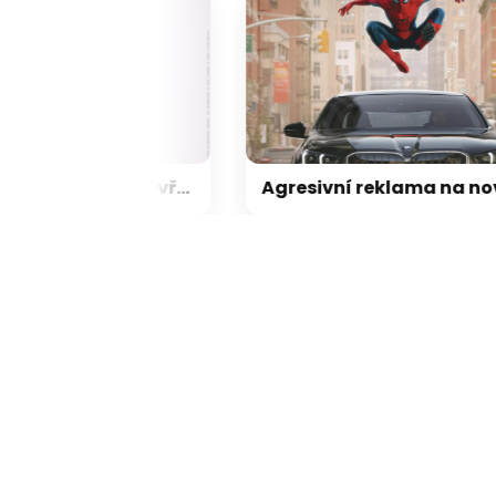
CMF Clip Pro odhaleny: otevřená sluchátka zaujmou hravým designem a skvělou výdrží
Agresivní reklama na nového Spider-Mana rozčílila majitele BMW, kritice neuniknul ani Samsung