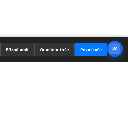
MC
Přizpůsobit
Odmítnout vše
Povolit vše
E
ZAJÍMAVOSTI
PRÁVNÍ UJEDNÁNÍ
ka !
Redaktoři
Ochrana osobních údajů
Cookies