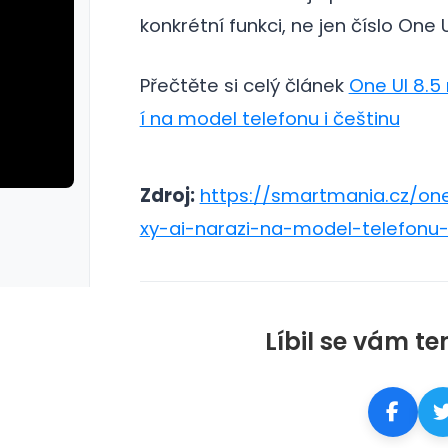
konkrétní funkci, ne jen číslo One U
Přečtěte si celý článek
One UI 8.5
í na model telefonu i češtinu
Zdroj:
https://smartmania.cz/on
rie: cviky
galerie: cviky
xy-ai-narazi-na-model-telefonu-
Líbil se vám te