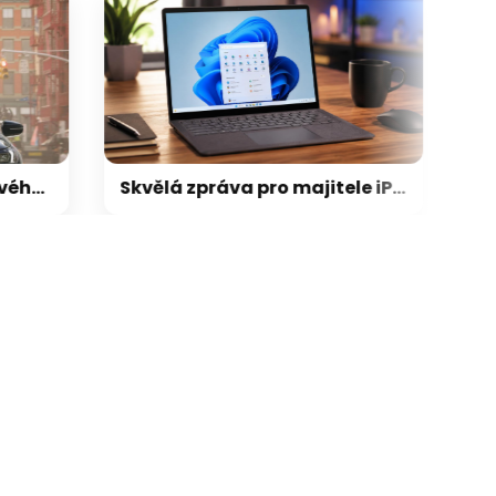
Skvělá zpráva pro majitele iPhonů, kteří používají Windows: univerzální schránka konečně zamíří i na PC