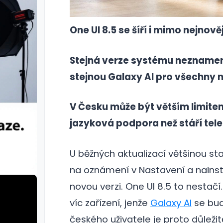
One UI 8.5 se šíří i mimo nejnov
Stejná verze systému nezname
stejnou Galaxy AI pro všechny
V Česku může být větším limite
jazyková podpora než stáří tel
U běžných aktualizací většinou st
na oznámení v Nastavení a nains
novou verzi. One UI 8.5 to nesta
víc zařízení, jenže
Galaxy AI
se bude
českého uživatele je proto důležitě